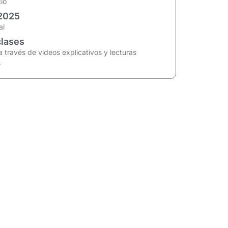
cio
2025
al
clases
 través de videos explicativos y lecturas
s